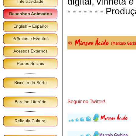
digital, vinheta e
Interatividade
- - - - - - - Prod
Desenhos Animados
English – Español
Prêmios e Eventos
Acessos Externos
Redes Sociais
Biscoito da Sorte
Seguir no Twitter!
Baralho Literário
Relíquia Cultural