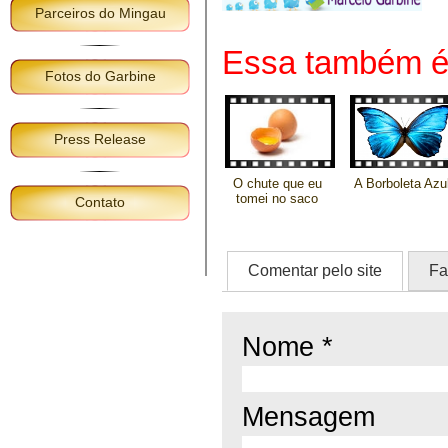
Parceiros do Mingau
Essa também é 
Fotos do Garbine
Press Release
O chute que eu
A Borboleta Azu
tomei no saco
Contato
Comentar pelo site
Fa
Nome *
Mensagem