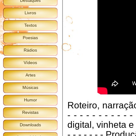
Destaques
Livros
Textos
Poesias
Rádios
Vídeos
Artes
Músicas
Humor
Roteiro, narraçã
Revistas
- - - - - - - - - - 
digital, vinheta e
Downloads
- - - - - - - Prod