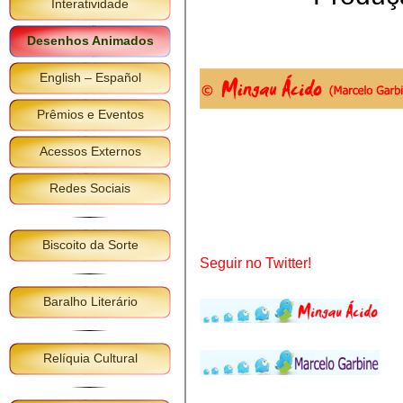
Interatividade
Desenhos Animados
English – Español
Prêmios e Eventos
Acessos Externos
Redes Sociais
Biscoito da Sorte
Seguir no Twitter!
Baralho Literário
Relíquia Cultural