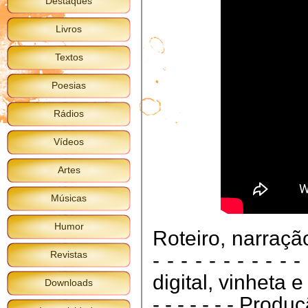
Destaques
Livros
Textos
Poesias
Rádios
Vídeos
Artes
Músicas
Humor
Roteiro, narraçã
Revistas
- - - - - - - - - - 
digital, vinheta e
Downloads
- - - - - - - Prod