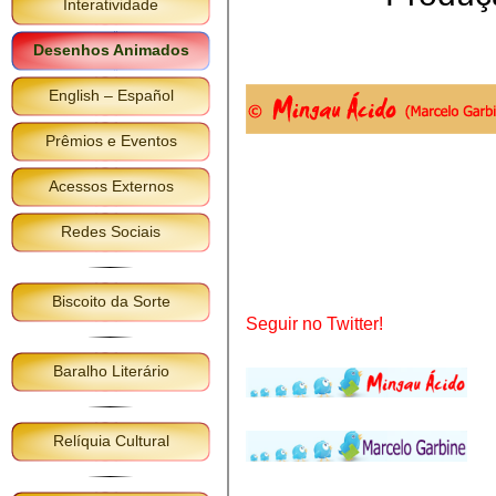
Interatividade
Desenhos Animados
English – Español
Prêmios e Eventos
Acessos Externos
Redes Sociais
Biscoito da Sorte
Seguir no Twitter!
Baralho Literário
Relíquia Cultural