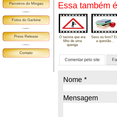
Essa também é 
Parceiros do Mingau
Fotos do Garbine
Press Release
O taxista que era
Sexo ou livro? E
filho de uma
a questão...
quenga
Contato
Comentar pelo site
Fa
Nome *
Mensagem