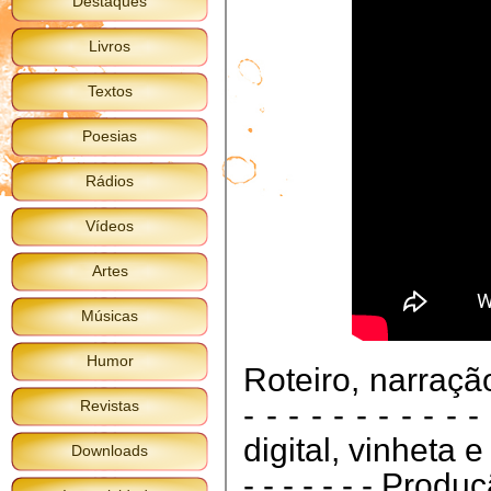
Destaques
Livros
Textos
Poesias
Rádios
Vídeos
Artes
Músicas
Humor
Roteiro, narraçã
Revistas
- - - - - - - - - - 
digital, vinheta e
Downloads
- - - - - - - Prod