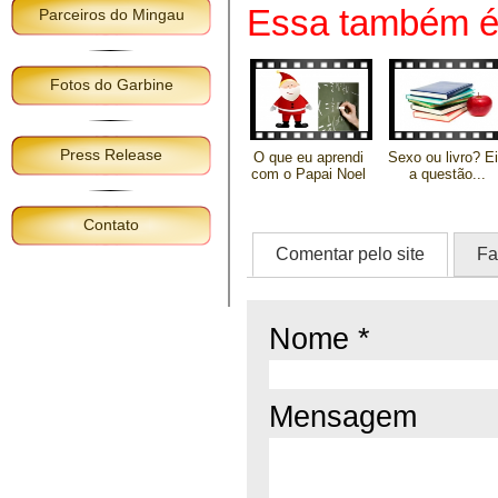
Essa também é 
Parceiros do Mingau
Fotos do Garbine
Press Release
O que eu aprendi
Sexo ou livro? E
com o Papai Noel
a questão...
Contato
Comentar pelo site
Fa
Nome *
Mensagem