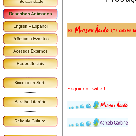
Interatividade
Desenhos Animados
English – Español
Prêmios e Eventos
Acessos Externos
Redes Sociais
Biscoito da Sorte
Seguir no Twitter!
Baralho Literário
Relíquia Cultural