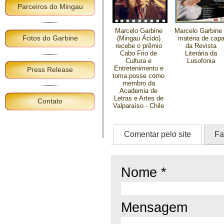
Parceiros do Mingau
Marcelo Garbine
Marcelo Garbine
Fotos do Garbine
(Mingau Ácido)
matéria de cap
recebe o prêmio
da Revista
Cabo Frio de
Literária da
Cultura e
Lusofonia
Entretenimento e
Press Release
toma posse como
membro da
Academia de
Letras e Artes de
Contato
Valparaíso - Chile
Comentar pelo site
Fa
Nome *
Mensagem