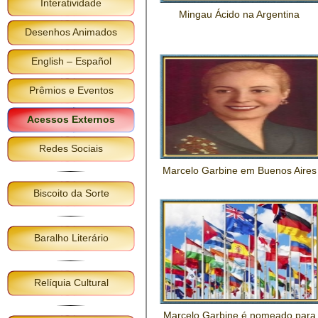
Interatividade
Mingau Ácido na Argentina
Desenhos Animados
English – Español
Prêmios e Eventos
Acessos Externos
Redes Sociais
Marcelo Garbine em Buenos Aires
Biscoito da Sorte
Baralho Literário
Relíquia Cultural
Marcelo Garbine é nomeado para