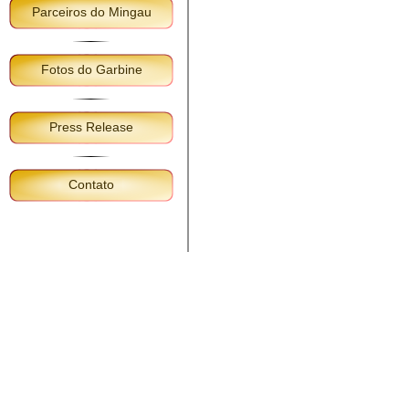
Parceiros do Mingau
Fotos do Garbine
Press Release
Contato