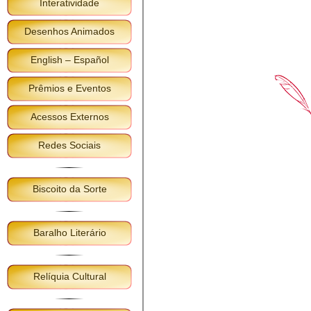
Interatividade
Desenhos Animados
English – Español
Prêmios e Eventos
Acessos Externos
Redes Sociais
Biscoito da Sorte
Baralho Literário
Relíquia Cultural