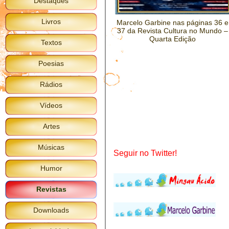
Destaques
Livros
Marcelo Garbine nas páginas 36 e
37 da Revista Cultura no Mundo –
Quarta Edição
Textos
Poesias
Rádios
Vídeos
Artes
Músicas
Seguir no Twitter!
Humor
Revistas
Downloads