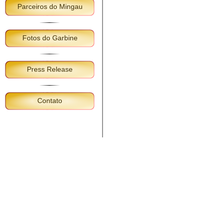
Parceiros do Mingau
Fotos do Garbine
Press Release
Contato