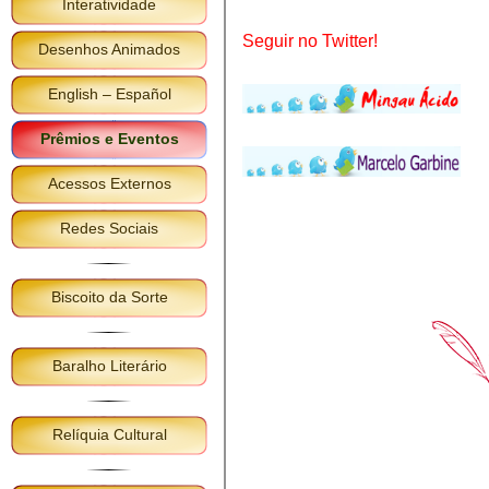
Interatividade
Seguir no Twitter!
Desenhos Animados
English – Español
Prêmios e Eventos
Acessos Externos
Redes Sociais
Biscoito da Sorte
Baralho Literário
Relíquia Cultural